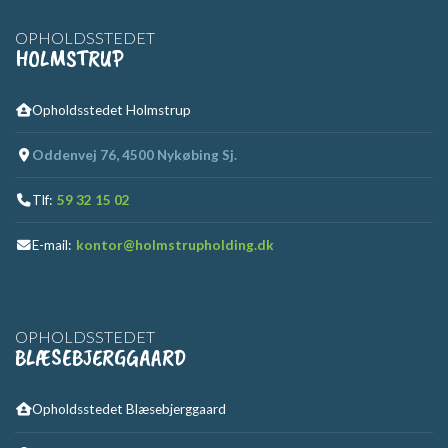
OPHOLDSSTEDET
HOLMSTRUP
Opholdsstedet Holmstrup
Oddenvej 76, 4500 Nykøbing Sj.
Tlf:
59 32 15 02
E-mail:
kontor@holmstrupholding.dk
OPHOLDSSTEDET
BLÆSEBJERGGAARD
Opholdsstedet Blæsebjerggaard