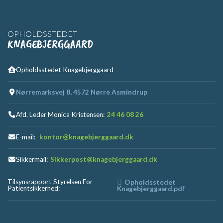
OPHOLDSSTEDET
KNAGEBJERGGAARD
Opholdsstedet Knagebjerggaard
Nørremarksvej 8, 4572 Nørre Asmindrup
Afd. Leder Monica Kristensen:
24 46 08 26
E-mail:
kontor@knagebjerggaard.dk
Sikkermail:
Sikkerpost@knagebjerggaard.dk
Tilsynsrapport Styrelsen For
Opholdsstedet
Patientsikkerhed:
Knagebjerggaard.pdf