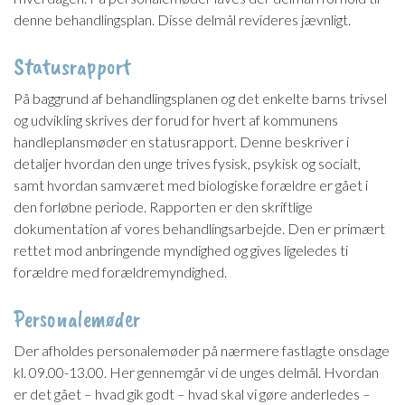
denne behandlingsplan. Disse delmål revideres jævnligt.
​Statusrapport
På baggrund af behandlingsplanen og det enkelte barns trivsel
og udvikling skrives der forud for hvert af kommunens
handleplansmøder en statusrapport. Denne beskriver i
detaljer hvordan den unge trives fysisk, psykisk og socialt,
samt hvordan samværet med biologiske forældre er gået i
den forløbne periode. Rapporten er den skriftlige
dokumentation af vores behandlingsarbejde. Den er primært
rettet mod anbringende myndighed og gives ligeledes ti
forældre med forældremyndighed.
​Personalemøder
Der afholdes personalemøder på nærmere fastlagte onsdage
kl. 09.00-13.00. Her gennemgår vi de unges delmål. Hvordan
er det gået – hvad gik godt – hvad skal vi gøre anderledes –