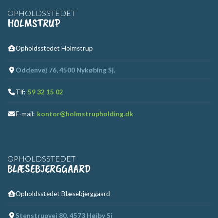
OPHOLDSSTEDET
HOLMSTRUP
Opholdsstedet Holmstrup
Oddenvej 76, 4500 Nykøbing Sj.
Tlf:
59 32 15 02
E-mail:
kontor@holmstrupholding.dk
OPHOLDSSTEDET
BLÆSEBJERGGAARD
Opholdsstedet Blæsebjerggaard
Stenstrupvej 80, 4573 Højby Sj