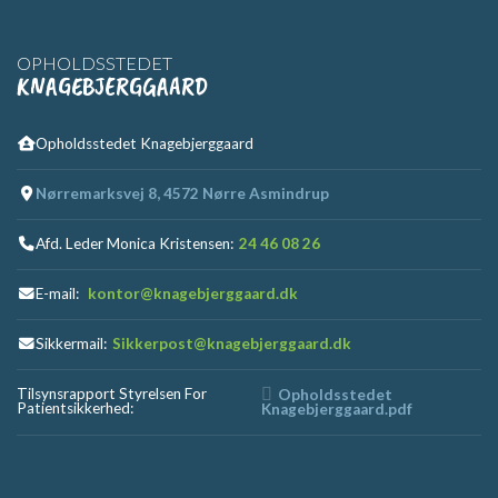
OPHOLDSSTEDET
KNAGEBJERGGAARD
Opholdsstedet Knagebjerggaard
Nørremarksvej 8, 4572 Nørre Asmindrup
Afd. Leder Monica Kristensen:
24 46 08 26
E-mail:
kontor@knagebjerggaard.dk
Sikkermail:
Sikkerpost@knagebjerggaard.dk
Tilsynsrapport Styrelsen For
Opholdsstedet
Patientsikkerhed:
Knagebjerggaard.pdf