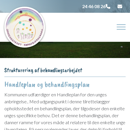
Gå
24 46 08 26
til
hovedindhold
Strukturering af behandlingsarbejdet
Handleplan og behandlingsplan
Kommunen udfærdiger en Handleplan for den unges
anbringelse.. Med udgangspunkt i denne tilrettelægger
opholdsstedet en behandlingsplan, der tilgodeser den enkelte
unges specifikke behov. Det er denne behandlingsplan, der
danner ramme for vores måde at relatere til den enkelte unge
i hverdagen. På personalemøder laves der delmål i forhold til