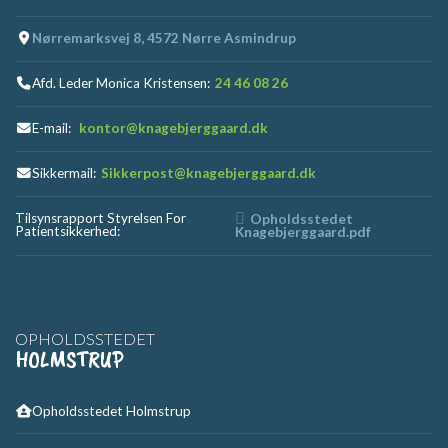
Nørremarksvej 8, 4572 Nørre Asmindrup
Afd. Leder Monica Kristensen:
24 46 08 26
E-mail:
kontor@knagebjerggaard.dk
Sikkermail:
Sikkerpost@knagebjerggaard.dk
Tilsynsrapport Styrelsen For
Opholdsstedet
Patientsikkerhed:
Knagebjerggaard.pdf
OPHOLDSSTEDET
HOLMSTRUP
Opholdsstedet Holmstrup