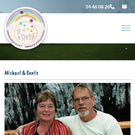
Gå
24 46 08 26
til
hovedindhold
Michael & Bente