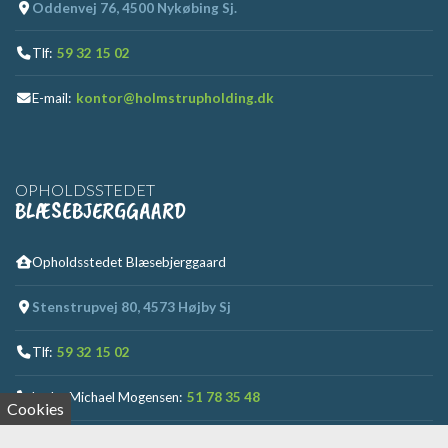
Oddenvej 76, 4500 Nykøbing Sj.
Tlf:
59 32 15 02
E-mail:
kontor@holmstrupholding.dk
OPHOLDSSTEDET
BLÆSEBJERGGAARD
Opholdsstedet Blæsebjerggaard
Stenstrupvej 80, 4573 Højby Sj
Tlf:
59 32 15 02
Leder Michael Mogensen:
51 78 35 48
Cookies
Afd. Leder Christina Jensen:
27 84 67 17